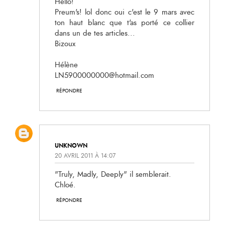
Hello!
Preum's! lol donc oui c'est le 9 mars avec
ton haut blanc que t'as porté ce collier
dans un de tes articles...
Bizoux
Hélène
LN5900000000@hotmail.com
RÉPONDRE
UNKNOWN
20 AVRIL 2011 À 14:07
"Truly, Madly, Deeply" il semblerait.
Chloé.
RÉPONDRE