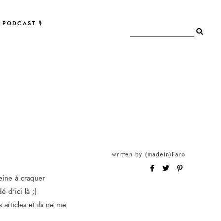
PODCAST 🎙
written by
(madein)Faro
leine à craquer
 d'ici là ;)
s articles et ils ne me