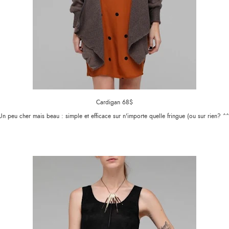
Cardigan 68$
Un peu cher mais beau : simple et efficace sur n'importe quelle fringue (ou sur rien? ^^