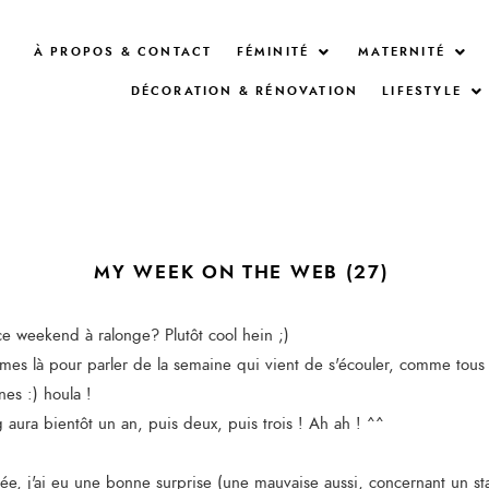
À PROPOS & CONTACT
FÉMINITÉ
MATERNITÉ
DÉCORATION & RÉNOVATION
LIFESTYLE
MY WEEK ON THE WEB (27)
ce weekend à ralonge? Plutôt cool hein ;)
es là pour parler de la semaine qui vient de s'écouler, comme tous 
es :) houla !
og aura bientôt un an, puis deux, puis trois ! Ah ah ! ^^
sée, j'ai eu une bonne surprise (une mauvaise aussi, concernant un st