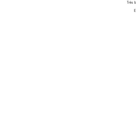
Très b
E