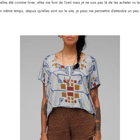
elles été comme hiver, elles me font de l'oeil mais je ne suis pas là de les acheter vu le
n même temps, depuis qu'elles sont sur le site, je peux me permettre d'attendre un peu 