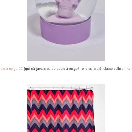
ule à neige 9€
(qui n'a jamais eu de boule à neige? elle est plutôt classe celle-ci, no