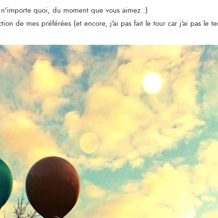
t n'importe quoi, du moment que vous aimez :)
tion de mes préférées (et encore, j'ai pas fait le tour car j'ai pas le t