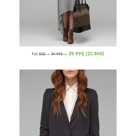
29.99$ (22.80€)
Pull
52$
->
39.99$
->