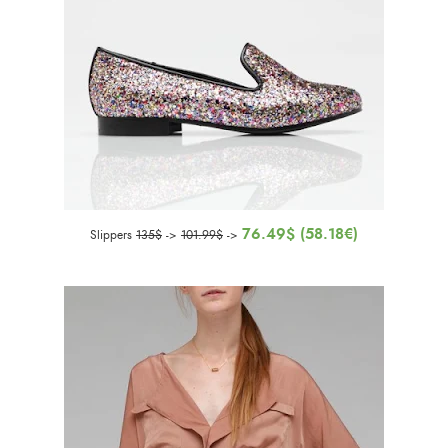
76.49$ (58.18€)
Slippers
135$
->
101.99$
->