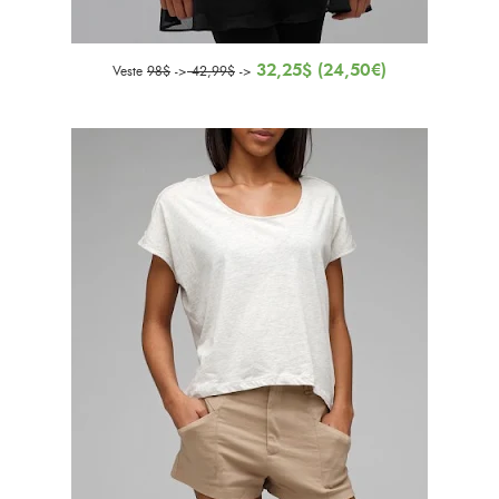
32,25$ (24,50€)
Veste
98$
->
42,99$
->