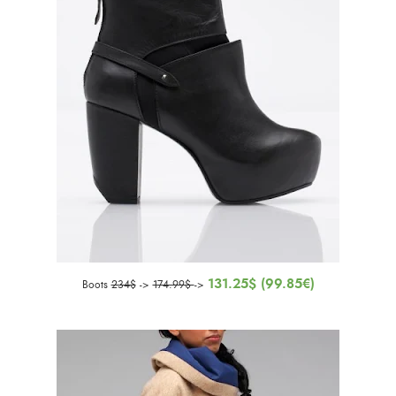
131.25$ (99.85€)
Boots
234$
->
174.99$
->