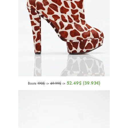
52.49$ (39.93€)
Boots
190$
->
69.99$
->