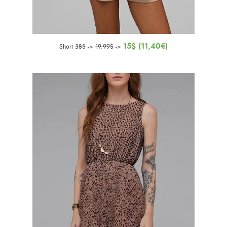
15$ (11,40€)
Short
38$
->
19.99$
->