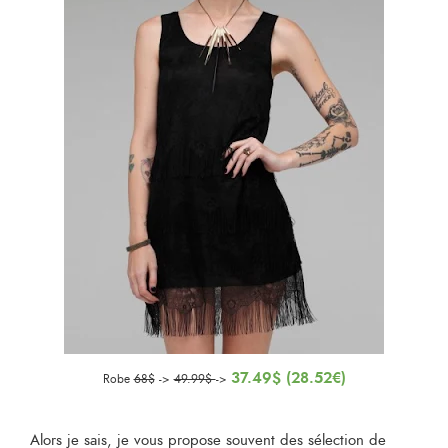
37.49$ (28.52€)
Robe
68$
->
49.99$
->
Alors je sais, je vous propose souvent des sélection de