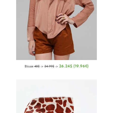
26.24$ (19.96€)
Blouse
48$
->
34.99$
->