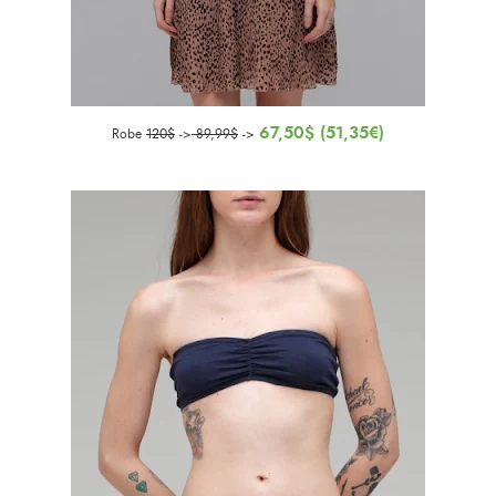
67,50$ (51,35€)
Robe
120$
->
89,99$
->