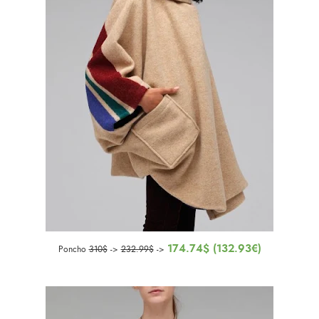
174.74$ (132.93€)
Poncho
310$
->
232.99$
->