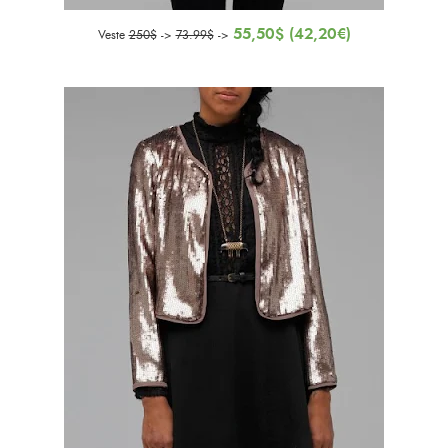
55,50$ (42,20€)
Veste
250$
->
73.99$
->