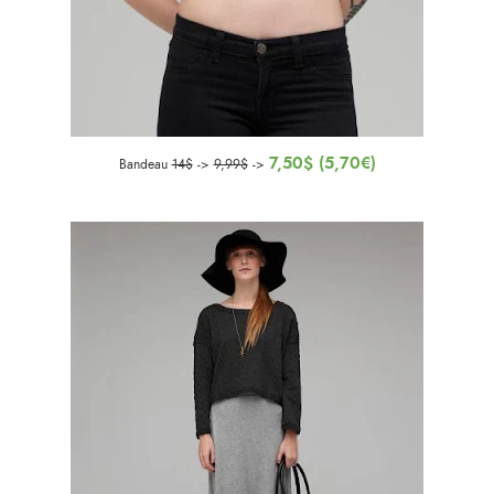
7,50$ (5,70€)
Bandeau
14$
->
9,99$
->