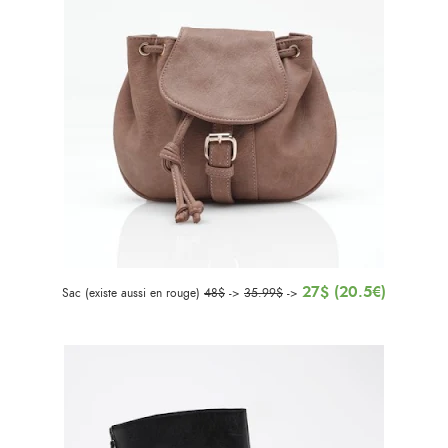
27$ (20.5€)
Sac (existe aussi en rouge)
48$
->
35.99$
->