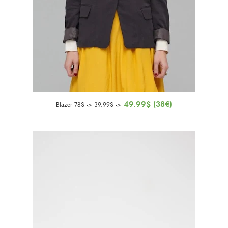
49.99$ (38€)
Blazer
78$
->
39.99$
->