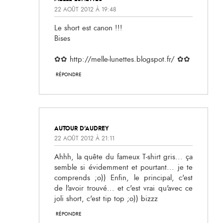
22 AOÛT 2012 À 19:48
Le short est canon !!!
Bises
✿✿ http://melle-lunettes.blogspot.fr/ ✿✿
RÉPONDRE
AUTOUR D'AUDREY
22 AOÛT 2012 À 21:11
Ahhh, la quête du fameux T-shirt gris... ça
semble si évidemment et pourtant... je te
comprends ;o)) Enfin, le principal, c'est
de l'avoir trouvé... et c'est vrai qu'avec ce
joli short, c'est tip top ;o)) bizzz
RÉPONDRE