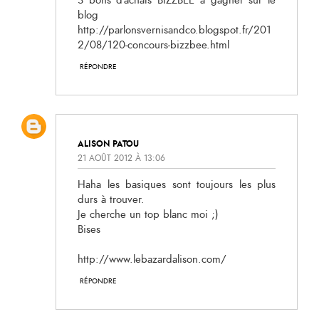
3 bons d'achats BIZZBEE à gagner sur le
blog
http://parlonsvernisandco.blogspot.fr/201
2/08/120-concours-bizzbee.html
RÉPONDRE
ALISON PATOU
21 AOÛT 2012 À 13:06
Haha les basiques sont toujours les plus
durs à trouver.
Je cherche un top blanc moi ;)
Bises
http://www.lebazardalison.com/
RÉPONDRE