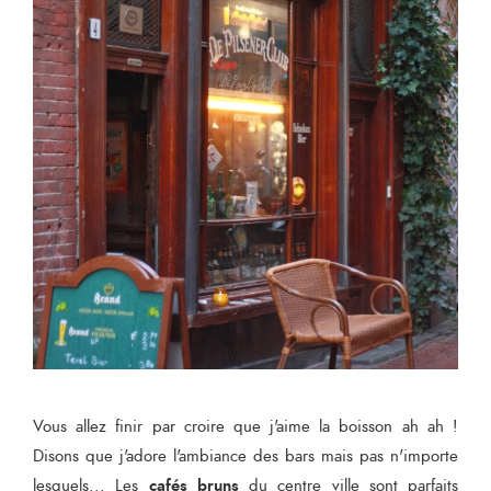
Vous allez finir par croire que j'aime la boisson ah ah !
Disons que j'adore l'ambiance des bars mais pas n'importe
cafés bruns
lesquels... Les
du centre ville sont parfaits