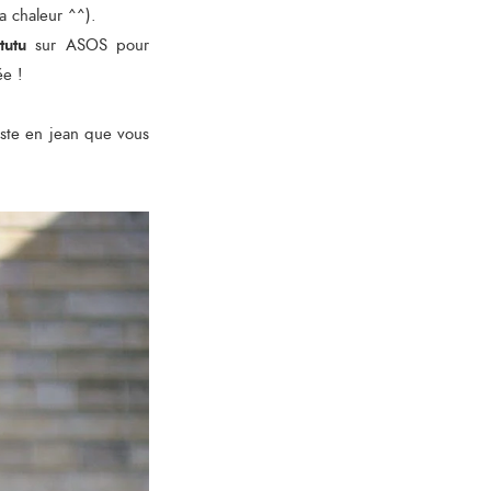
a chaleur ^^).
tutu
sur ASOS pour
ée !
este en jean que vous