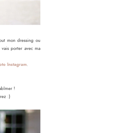
tout mon dressing ou
 vais porter avec ma
oto Instagram
.
abîmer !
rez :)