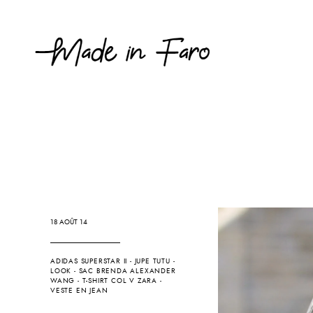
18 AOÛT 14
ADIDAS SUPERSTAR II
-
JUPE TUTU
-
LOOK
-
SAC BRENDA ALEXANDER
WANG
-
T-SHIRT COL V ZARA
-
VESTE EN JEAN