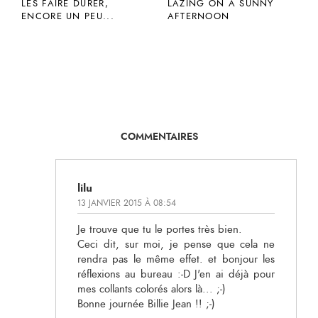
LES FAIRE DURER,
LAZING ON A SUNNY
ENCORE UN PEU...
AFTERNOON
COMMENTAIRES
lilu
13 JANVIER 2015 À 08:54
Je trouve que tu le portes très bien.
Ceci dit, sur moi, je pense que cela ne
rendra pas le même effet. et bonjour les
réflexions au bureau :-D J'en ai déjà pour
mes collants colorés alors là... ;-)
Bonne journée Billie Jean !! ;-)