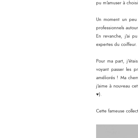
pu m'amuser à choisi
Un moment un peu i
professionnels autour
En revanche, j'ai p
expertes du coiffeur
Pour ma part, j'étai
voyant passer les pr
améliorés ! Ma chemi
j'aime à nouveau ce
♥).
Cette fameuse collect