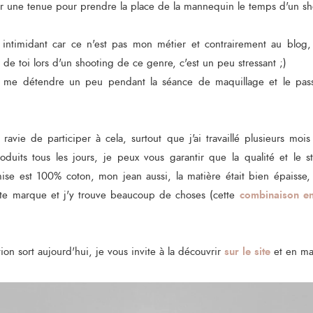
r une tenue pour prendre la place de la mannequin le temps d'un sho
ntimidant car ce n'est pas mon métier et contrairement au blog,
 de toi lors d'un shooting de ce genre, c'est un peu stressant ;)
u me détendre un peu pendant la séance de maquillage et le pas
.
s ravie de participer à cela, surtout que j'ai travaillé plusieurs moi
oduits tous les jours, je peux vous garantir que la qualité et le s
se est 100% coton, mon jean aussi, la matière était bien épaisse, l
combinaison e
tte marque et j'y trouve beaucoup de choses (cette
sur le site
ion sort aujourd'hui, je vous invite à la découvrir
et en ma