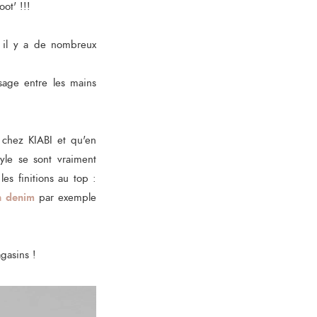
ot' !!!
 il y a de nombreux
sage entre les mains
s chez KIABI et qu'en
tyle se sont vraiment
es finitions au top :
n denim
par exemple
gasins !