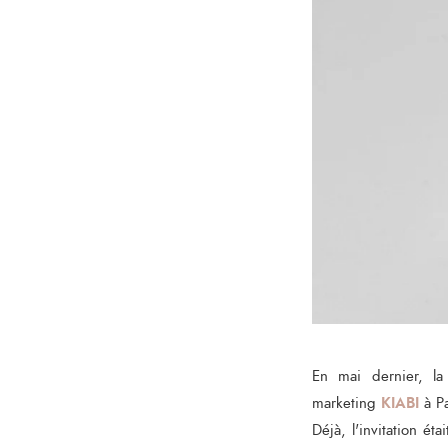
En mai dernier, l
KIABI
marketing
à Pa
Déjà, l'invitation ét