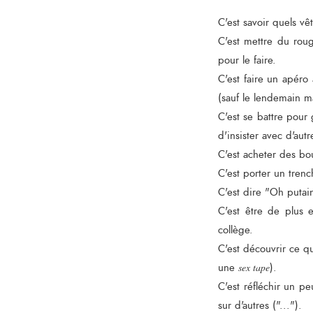
C'est savoir quels v
C'est mettre du rou
pour le faire.
C'est faire un apéro
(sauf le lendemain ma
C'est se battre pour
d'insister avec d'aut
C'est acheter des bou
C'est porter un trenc
C'est dire "Oh putai
C'est être de plus 
collège.
C'est découvrir ce q
une
sex tape
).
C'est réfléchir un p
sur d'autres ("...").