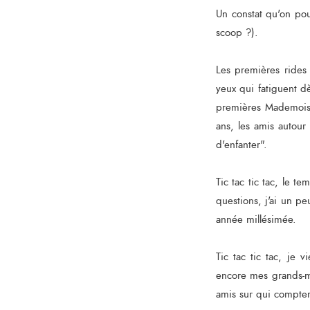
Un constat qu'on pou
scoop ?).
Les premières rides 
yeux qui fatiguent d
premières Mademoisel
ans, les amis autou
d'enfanter".
Tic tac tic tac, le 
questions, j'ai un p
année millésimée.
Tic tac tic tac, je v
encore mes grands-mè
amis sur qui compte