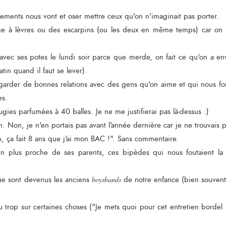
êtements nous vont et oser mettre ceux qu'on n'imaginait pas porter.
ge à lèvres ou des escarpins (ou les deux en même temps) car on n
 avec ses potes le lundi soir parce que merde, on fait ce qu'on a env
tin quand il faut se lever).
 garder de bonnes relations avec des gens qu'on aime et qui nous fon
res.
gies parfumées à 40 balles. Je ne me justifierai pas là-dessus :)
h. Non, je n'en portais pas avant l'année dernière car je ne trouvais pa
n, ça fait 8 ans que j'ai mon BAC !". Sans commentaire.
en plus proche de ses parents, ces bipèdes qui nous foutaient la 
ue sont devenus les anciens
boysbands
de notre enfance (bien souvent, 
eu trop sur certaines choses ("Je mets quoi pour cet entretien bordel 