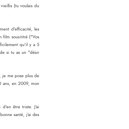
eillis (tu voulais du
ent d'efficacité, les
film sous-titré ("Vos
icilement qu'il y a 5
e si tu as un "désir
s, je me pose plus de
 20 ans, en 2009, mon
d'en être triste. J'ai
bonne santé, j'ai des