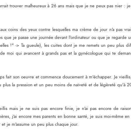
rrait trouver malheureux à 26 ans mais que je ne peux pas nier : je vi
aux coins des yeux contre lesquelles ma crème de jour n'a pas vraim
ès que je passe une journée devant l'ordinateur ou que je regarde un 
les !" -> Ta gueule), les cuites dont je me remets un peu plus diff
r de moi qui avancent à grands pas et la gynécologue qui te demand
temps fait son oeuvre et commence doucement à m'échapper. Je vieilli
eu plus la pression et un peu moins de naïveté et de légèreté qu'à
ieillis mais je ne suis pas encore finie, je n'ai pas encore de raison 
res, j'ai encore mes parents en bonne santé, je suis moi-même en 
r et je m'assume un peu plus chaque jour.