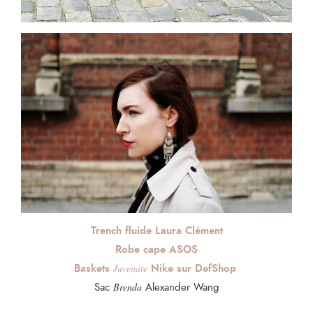
Trench fluide Laura Clément
Robe cape ASOS
Baskets
Nike sur DefShop
Juvenate
Sac
Brenda
Alexander Wang