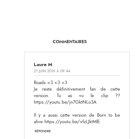
COMMENTAIRES
Laure M
21 JUIN 2016 À 09:44
Roads <3 <3 <3
Je reste définitivement fan de cette
version. Tu as vu le clip ??
https://youtu.be/jn7GktNLo3A
Il y a aussi cette version de Born to be
alive https://youtu.be/irfzLJktMlE
RÉPONDRE