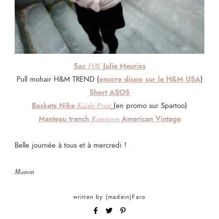
Sac
Julie Meuriss
FOX
encore dispo sur le H&M USA
Pull mohair H&M TREND (
)
Short ASOS
Baskets Nike
Kaïshi Print
(en promo sur Spartoo)
Manteau trench
American Vintage
Ramitown
Belle journée à tous et à mercredi !
Manon
written by
(madein)Faro