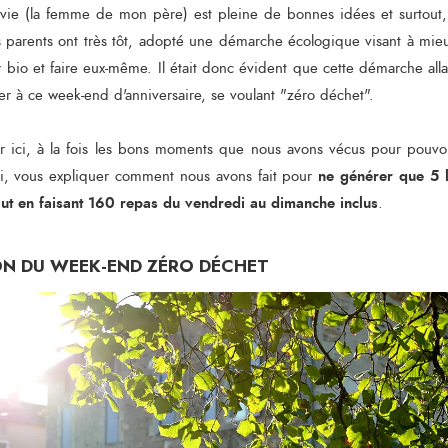
vie (la femme de mon père) est pleine de bonnes idées et surtout, 
s parents ont très tôt, adopté une démarche écologique visant à mi
 bio et faire eux-même. Il était donc évident que cette démarche alla
er à ce week-end d'anniversaire, se voulant "zéro déchet".
r ici, à la fois les bons moments que nous avons vécus pour pouvoi
ne générer que 5 l
si, vous expliquer comment nous avons fait pour
out en faisant 160 repas du vendredi au dimanche inclus
.
ON DU WEEK-END ZÉRO DÉCHET