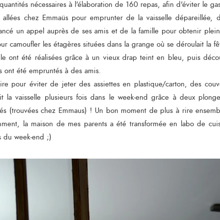
uantités nécessaires à l'élaboration de 160 repas, afin d'éviter le ga
 allées chez Emmaüs pour emprunter de la vaisselle dépareillée, d
ancé un appel auprès de ses amis et de la famille pour obtenir ple
our camoufler les étagères situées dans la grange où se déroulait la 
ble ont été réalisées grâce à un vieux drap teint en bleu, puis déco
ts ont été empruntés à des amis.
aire pour éviter de jeter des assiettes en plastique/carton, des couv
t la vaisselle plusieurs fois dans le week-end grâce à deux plonge
és (trouvées chez Emmaus) ! Un bon moment de plus à rire ensemb
ment, la maison de mes parents a été transformée en labo de cuisi
ps du week-end ;)