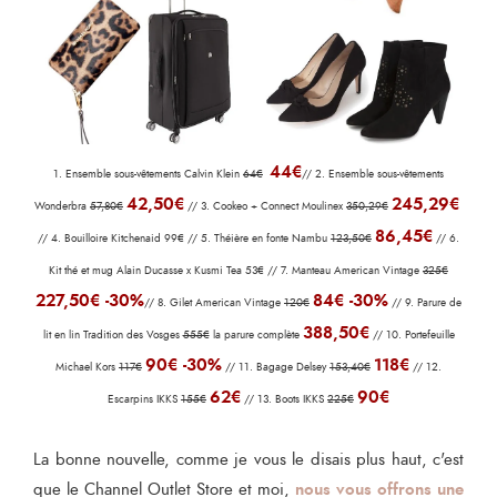
44€
1. Ensemble sous-vêtements Calvin Klein
64€
// 2. Ensemble sous-vêtements
42,50€
245,29€
Wonderbra
57,80€
// 3. Cookeo + Connect Moulinex
350,29€
86,45€
// 4. Bouilloire Kitchenaid 99€ // 5. Théière en fonte Nambu
123,50€
// 6.
Kit thé et mug Alain Ducasse x Kusmi Tea 53€ // 7. Manteau American Vintage
325€
227,50€ -30%
84€ -30%
// 8. Gilet American Vintage
120€
// 9. Parure de
388,50€
lit en lin Tradition des Vosges
555€
la parure complète
// 10. Portefeuille
90€ -30%
118€
Michael Kors
117€
// 11. Bagage Delsey
153,40€
// 12.
62€
90€
Escarpins IKKS
155€
// 13. Boots IKKS
225€
La bonne nouvelle, comme je vous le disais plus haut, c'est
nous vous offrons une
que le Channel Outlet Store et moi,