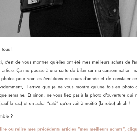
 tous !
ci, c'est de vous montrer qu'elles ont été mes meilleurs achats de l'a
et article. Ça me pousse à une sorte de bilan sur ma consommation mai
photos pour voir les évolutions en cours d'année et de constater 
videmment, il arrive que je ne vous montre qu'une fois en photo c
que semaine. Et sinon, ne vous fiez pas à la photo d'ouverture qu
sauf le sac) et un achat "raté" qu'on voit à moitié (la robe) ah ah !
emble ?
lire ou relire mes précédents articles "mes meilleurs achats", cliqu