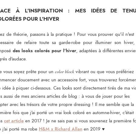
LACE À L'INSPIRATION : MES IDÉES DE TENU
LORÉES POUR L'HIVER
ez de théorie, passons à la pratique ! Pour vous prouver qu'il n'est
essaire de refaire toute sa garde-robe pour illuminer son hiver, 
des looks colorés pour l'hiver
mposé
, adaptées à différentes envie
rés d'audace.
 vous soyez prête pour un
color block
vibrant ou que vous préfériez
mencer doucement avec un accessoire fort, vous trouverez forcéme
 idée à piquer ci-dessous. Ces looks sont directement tirés de ma v
s aussi de mes anciens articles de blog : à vous de jouer pour les
pter avec les trésors de votre propre dressing ! Il me semble que la
mière fois que j'ai porté un vrai look coloré en automne-hiver, c'était
cet article
ns
en 2017 ! Je ne sais pas si vous souvenez la première fo
H&M x Richard Allan
 j'ai porté ma robe
en 2019 ♥