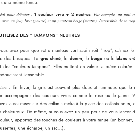
ns une même tenue.
1 couleur vive + 2 neutres
déal pour débuter :
. Par exemple, un pull r
f) avec un jean brut (neutre) et un manteau beige (neutre). Impossible de se tro
 UTILISEZ DES "TAMPONS" NEUTRES
vous avez peur que votre manteau vert sapin soit "trop", calmez le
gris chiné
denim
beige
blanc cr
ec des basiques. Le
, le
, le
ou le
t des "couleurs tampons". Elles mettent en valeur la pièce colorée 
adoucissant l'ensemble.
stuce :
En hiver, le gris est souvent plus doux et lumineux que le 
ur accompagner des couleurs vives comme le rose ou le jaune. V
vez aussi miser sur des collants moka à la place des collants noirs, c
s chaleureux. De même, si vous avez un peu peur de vous lancer 
couleur, apportez des touches de couleurs à votre tenue (un bonnet,
ussettes, une écharpe, un sac...).