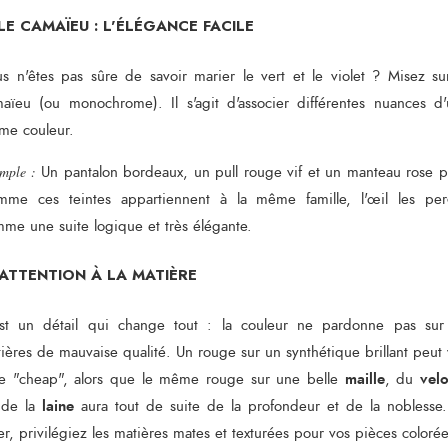
 LE CAMAÏEU : L'ÉLÉGANCE FACILE
s n'êtes pas sûre de savoir marier le vert et le violet ? Misez su
aïeu (ou monochrome). Il s'agit d'associer différentes nuances d
me couleur.
mple :
Un pantalon bordeaux, un pull rouge vif et un manteau rose p
me ces teintes appartiennent à la même famille, l'œil les per
me une suite logique et très élégante.
 ATTENTION À LA MATIÈRE
st un détail qui change tout : la couleur ne pardonne pas sur
ières de mauvaise qualité. Un rouge sur un synthétique brillant peut 
maille
vel
re "cheap", alors que le même rouge sur une belle
, du
laine
 de la
aura tout de suite de la profondeur et de la noblesse
er, privilégiez les matières mates et texturées pour vos pièces colorée