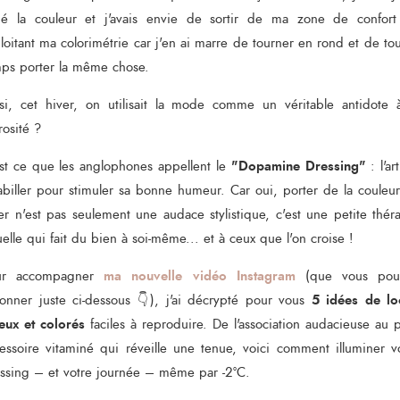
mé la couleur et j'avais envie de sortir de ma zone de confort
loitant ma colorimétrie car j'en ai marre de tourner en rond et de tou
ps porter la même chose.
si, cet hiver, on utilisait la mode comme un véritable antidote 
osité ?
"Dopamine Dressing"
st ce que les anglophones appellent le
: l'ar
abiller pour stimuler sa bonne humeur. Car oui, porter de la couleu
er n'est pas seulement une audace stylistique, c'est une petite thér
uelle qui fait du bien à soi-même... et à ceux que l'on croise !
ma nouvelle vidéo Instagram
ur accompagner
(que vous pou
5 idées de lo
ionner juste ci-dessous 👇), j'ai décrypté pour vous
eux et colorés
faciles à reproduire. De l'association audacieuse au p
essoire vitaminé qui réveille une tenue, voici comment illuminer v
ssing – et votre journée – même par -2°C.