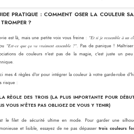
IDE PRATIQUE : COMMENT OSER LA COULEUR S
 TROMPER ?
nvie est là, mais une petite voix vous freine :
"Et si je ressemble à un c
ou
"Est-ce que ça va vraiment ensemble ?"
. Pas de panique ! Maîtriser
ociations de couleurs n'est pas de la magie, c'est juste un pe
hnique.
ci mes 4 règles d'or pour intégrer la couleur à votre garde-robe d'h
s risque :
 LA RÈGLE DES TROIS (LA PLUS IMPORTANTE POUR DÉBU
IS VOUS N'ÊTES PAS OBLIGEZ DE VOUS Y TENIR)
st le filet de sécurité ultime en mode. Pour garder une silhou
trois couleurs fo
monieuse et lisible, essayez de ne pas dépasser