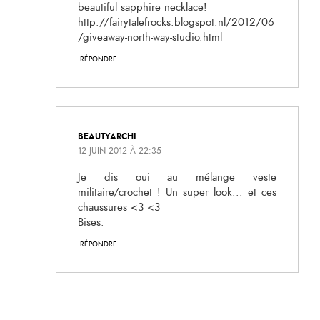
beautiful sapphire necklace!
http://fairytalefrocks.blogspot.nl/2012/06
/giveaway-north-way-studio.html
RÉPONDRE
BEAUTYARCHI
12 JUIN 2012 À 22:35
Je dis oui au mélange veste
militaire/crochet ! Un super look... et ces
chaussures <3 <3
Bises.
RÉPONDRE