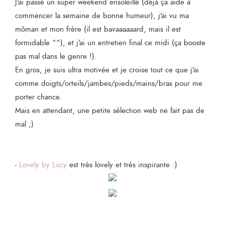
J'ai passé un super weekend ensoleillé (déjà ça aide à
commencer la semaine de bonne humeur), j'ai vu ma
môman et mon frère (il est bavaaaaaard, mais il est
formidable ^^), et j'ai un entretien final ce midi (ça booste
pas mal dans le genre !).
En gros, je suis ultra motivée et je croise tout ce que j'ai
comme doigts/orteils/jambes/pieds/mains/bras pour me
porter chance.
Mais en attendant, une petite sélection web ne fait pas de
mal ;)
-
Lovely by Lucy
est très lovely et très inspirante :)