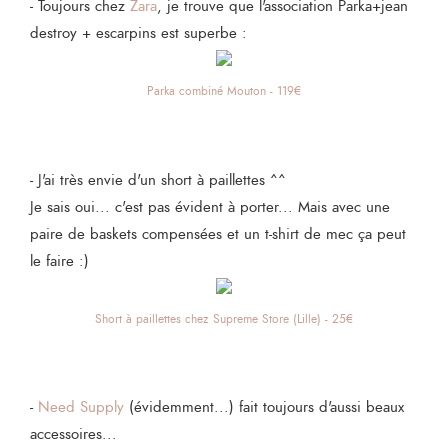
- Toujours chez
Zara
, je trouve que l'association Parka+jean
destroy + escarpins est superbe :
Parka combiné Mouton - 119€
- J'ai très envie d'un short à paillettes ^^
Je sais oui... c'est pas évident à porter... Mais avec une
paire de baskets compensées et un t-shirt de mec ça peut
le faire :)
Short à paillettes chez Supreme Store (Lille) - 25€
-
Need Supply
(évidemment...) fait toujours d'aussi beaux
accessoires...