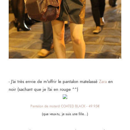
- J'ai très envie de m'offrir le pantalon matelassé
Zara
en
noir (sachant que je l'ai en rouge ^^)
Pantalon de motard COATED BLACK - 49.95€
(que veux-tu, je suis une fille...)