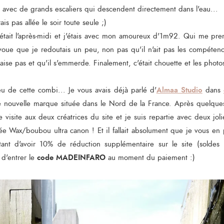
, avec de grands escaliers qui descendent directement dans l'eau...
is pas allée le soir toute seule ;)
'était l'après-midi et j'étais avec mon amoureux d'1m92. Qui me pre
'avoue que je redoutais un peu, non pas qu'il n'ait pas les compét
aise pas et qu'il s'emmerde. Finalement, c'était chouette et les photo
Almaa Studio
u de cette combi... Je vous avais déjà parlé d'
dans
une nouvelle marque située dans le Nord de la France. Après quelqu
 visite aux deux créatrices du site et je suis repartie avec deux jol
 Wax/boubou ultra canon ! Et il fallait absolument que je vous en p
nt d'avoir 10% de réduction supplémentaire sur le site (soldes in
code MADEINFARO
t d'entrer le
au moment du paiement :)