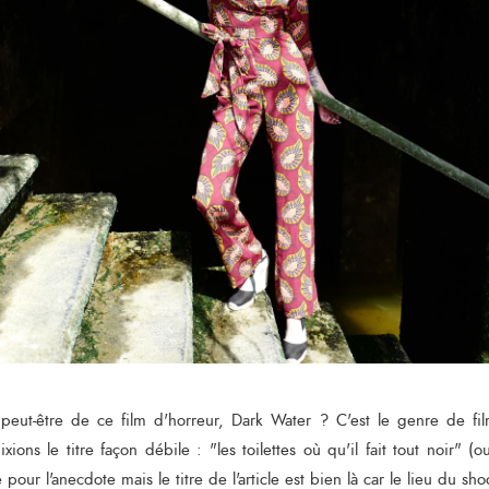
peut-être de ce film d'horreur, Dark Water ? C'est le genre de f
ions le titre façon débile : "les toilettes où qu'il fait tout noir" (o
te pour l'anecdote mais le titre de l'article est bien là car le lieu du sh