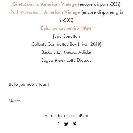
Gilet
American Vintage
Zapitown
(encore dispo à -30%)
Pull
American Vintage
Wixtonchurch
(encore dispo en gris
à -50%)
Écharpe cachemire H&M
Jupe Benetton
Collants Gambettes Box (hiver 2018)
Baskets
LA Trainers
Adidas
Bague
Beetle
Lotta Djossou
Belle journée à tous !
Manon
written by
(madein)Faro