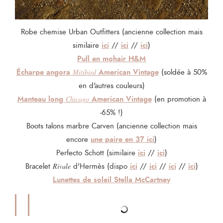
Robe chemise Urban Outfitters (ancienne collection mais
ici
ici
ici
similaire
//
//
)
Pull en mohair H&M
Écharpe angora
American Vintage
Mitibird
(soldée à 50%
en d'autres couleurs)
Manteau long
American Vintage
Chicago
(en promotion à
-65% !)
Boots talons marbre Carven (ancienne collection mais
une paire en 37 ici
encore
)
ici
ici
Perfecto Schott (similaire
//
)
ici
ici
ici
ici
Bracelet
Rivale
d'Hermès (dispo
//
//
//
)
Lunettes de soleil Stella McCartney