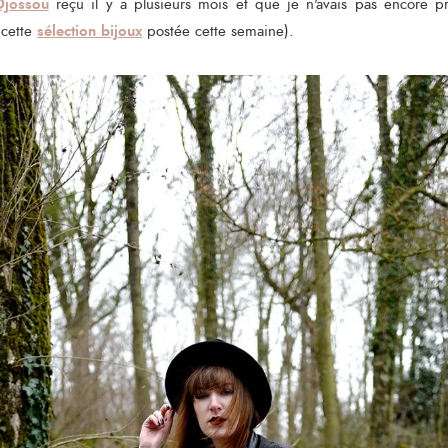
Djossou
reçu il y a plusieurs mois et que je n'avais pas encore p
sélection bijoux
 cette
postée cette semaine).