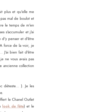
it plus et qu'elle me
 pas mal de boulot et
ndre le temps de m'en
es s'accumuler et j'ai
 d'y penser et d'être
 force de la voir, je
. J'ai bien fait d'être
 je ne vous avais pas
e ancienne collection
 déteste... ). Je les
re.
fert le Chanel Outlet
look de fête
on
) et le