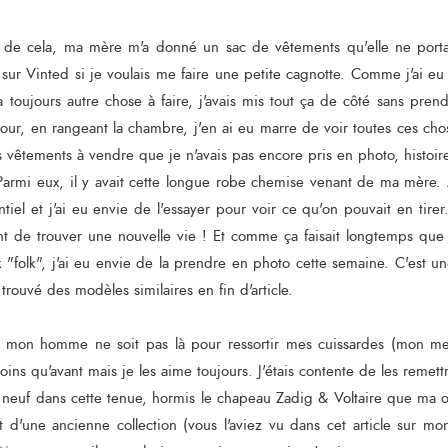
s de cela, ma mère m'a donné un sac de vêtements qu'elle ne porta
sur Vinted si je voulais me faire une petite cagnotte. Comme j'ai eu
 a toujours autre chose à faire, j'avais mis tout ça de côté sans pre
our, en rangeant la chambre, j'en ai eu marre de voir toutes ces chos
s vêtements à vendre que je n'avais pas encore pris en photo, histoire
 Parmi eux, il y avait cette longue robe chemise venant de ma mère. A
tiel et j'ai eu envie de l'essayer pour voir ce qu'on pouvait en tirer..
ent de trouver une nouvelle vie ! Et comme ça faisait longtemps que
k "folk", j'ai eu envie de la prendre en photo cette semaine. C'est un
 trouvé des modèles similaires en fin d'article.
ue mon homme ne soit pas là pour ressortir mes cuissardes (mon mec
ns qu'avant mais je les aime toujours. J'étais contente de les remett
e neuf dans cette tenue, hormis le chapeau Zadig & Voltaire que ma of
t d'une ancienne collection (vous l'aviez vu dans cet article sur m