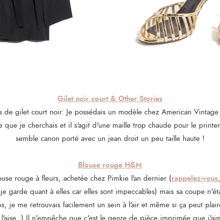
Gilet noir court & Other Stories
s de gilet court noir. Je possédais un modèle chez American Vintage 
 que je cherchais et il s'agit d'une maille trop chaude pour le print
semble canon porté avec un jean droit un peu taille haute !
Blouse rouge H&M
rappelez-vous
louse rouge à fleurs, achetée chez Pimkie l'an dernier (
e garde quant à elles car elles sont impeccables) mais sa coupe n'éta
mps, je me retrouvais facilement un sein à l'air et même si ça peut plai
à l'aise ;) Il n'empêche que c'est le genre de pièce imprimée que j'a