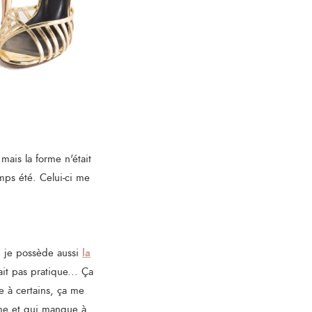
mais la forme n'était
emps été. Celui-ci me
la
, je possède aussi
it pas pratique... Ça
re à certains, ça me
ime et qui manque à