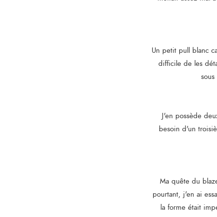
Un petit pull blanc c
difficile de les d
sous 
J'en possède deux
besoin d'un troisi
Ma quête du blazer
pourtant, j'en ai es
la forme était imp