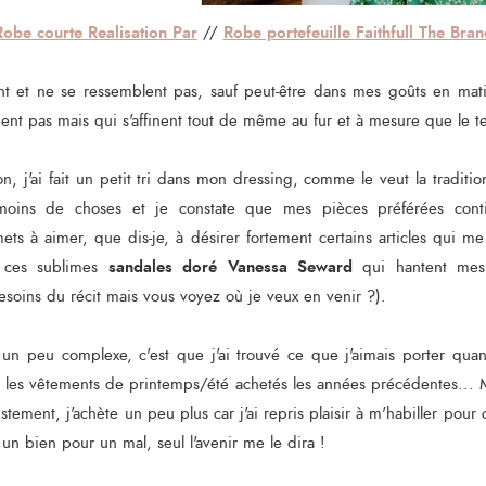
Robe courte Realisation Par
Robe portefeuille Faithfull The Bran
//
nt et ne se ressemblent pas, sauf peut-être dans mes goûts en ma
ent pas mais qui s'affinent tout de même au fur et à mesure que le 
on, j'ai fait un petit tri dans mon dressing, comme le veut la tradit
oins de choses et je constate que mes pièces préférées conti
s à aimer, que dis-je, à désirer fortement certains articles qui me
sandales doré Vanessa Seward
 ces sublimes
qui hantent mes 
esoins du récit mais vous voyez où je veux en venir ?).
un peu complexe, c'est que j'ai trouvé ce que j'aimais porter quan
les vêtements de printemps/été achetés les années précédentes... 
ustement, j'achète un peu plus car j'ai repris plaisir à m'habiller pour 
un bien pour un mal, seul l'avenir me le dira !