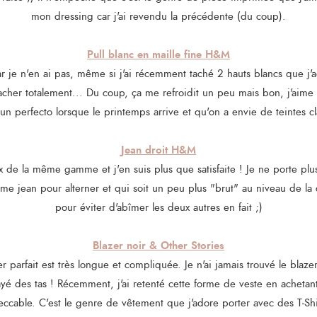
mon dressing car j'ai revendu la précédente (du coup).
Pull blanc en maille fine H&M
ar je n'en ai pas, même si j'ai récemment taché 2 hauts blancs que j'a
étacher totalement... Du coup, ça me refroidit un peu mais bon, j'aim
un perfecto lorsque le printemps arrive et qu'on a envie de teintes cl
Jean droit H&M
 de la même gamme et j'en suis plus que satisfaite ! Je ne porte plus 
ème jean pour alterner et qui soit un peu plus "brut" au niveau de la c
pour éviter d'abîmer les deux autres en fait ;)
Blazer noir & Other Stories
 parfait est très longue et compliquée. Je n'ai jamais trouvé le blazer
sayé des tas ! Récemment, j'ai retenté cette forme de veste en acheta
eccable. C'est le genre de vêtement que j'adore porter avec des T-Shi