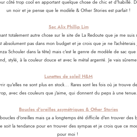
eur côté trop cool en apportant quelque chose de chic et d'habillé. D
un noir et je pense que le modèle & Other Stories est parfait !
Sac Alix Phillip Lim
hant totalement autre chose sur le site de La Redoute que je me suis 
est absolument pas dans mon budget et je crois que je ne l'achèterais 
oenza Schouler dans la tête) mais c'est le genre de modèle de sac que 
nd, stylé, à la couleur douce et avec le métal argenté. Je vais sûreme
Lunettes de soleil H&M
ir qu'elles ne sont plus en stock... Rares sont les fois où je trouve de
trop, avec des couleurs que j'aime, qui donnent du peps à une tenue..
Boucles d'oreilles asymétriques & Other Stories
 boucles d'oreilles mais ça a longtemps été difficile d'en trouver des b
ce soit la tendance pour en trouver des sympas et je crois que ce mod
pour moi !